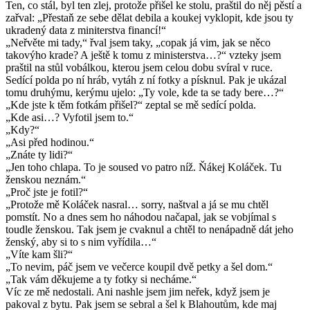
Ten, co stál, byl ten zlej, protože přišel ke stolu, praštil do něj pěstí a
zařval: „Přestaň ze sebe dělat debila a koukej vyklopit, kde jsou ty
ukradený data z miniterstva financí!“
„Neřvěte mi tady,“ řval jsem taky, „copak já vim, jak se něco
takovýho krade? A ještě k tomu z ministerstva…?“ vzteky jsem
praštil na stůl vobálkou, kterou jsem celou dobu svíral v ruce.
Sedící polda po ní hráb, vytáh z ní fotky a písknul. Pak je ukázal
tomu druhýmu, kerýmu ujelo: „Ty vole, kde ta se tady bere…?“
„Kde jste k těm fotkám přišel?“ zeptal se mě sedící polda.
„Kde asi…? Vyfotil jsem to.“
„Kdy?“
„Asi před hodinou.“
„Znáte ty lidi?“
„Jen toho chlapa. To je soused vo patro níž. Ňákej Koláček. Tu
ženskou neznám.“
„Proč jste je fotil?“
„Protože mě Koláček nasral… sorry, naštval a já se mu chtěl
pomstít. No a dnes sem ho náhodou načapal, jak se vobjímal s
toudle ženskou. Tak jsem je cvaknul a chtěl to nenápadně dát jeho
ženský, aby si to s nim vyřídila…“
„Víte kam šli?“
„To nevim, páč jsem ve večerce koupil dvě petky a šel dom.“
„Tak vám děkujeme a ty fotky si necháme.“
Víc ze mě nedostali. Ani nashle jsem jim neřek, když jsem je
pakoval z bytu. Pak jsem se sebral a šel k Blahoutům, kde maj