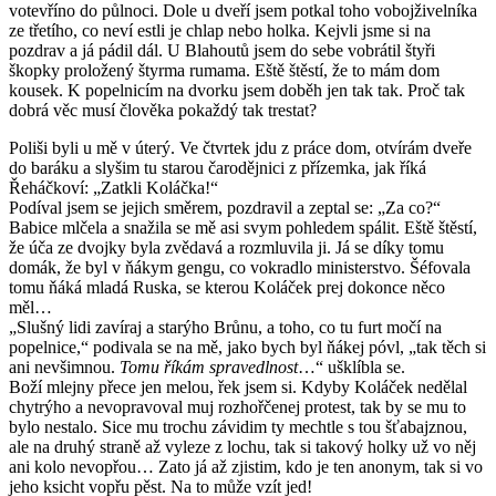
votevříno do půlnoci. Dole u dveří jsem potkal toho vobojživelníka
ze třetího, co neví estli je chlap nebo holka. Kejvli jsme si na
pozdrav a já pádil dál. U Blahoutů jsem do sebe vobrátil štyři
škopky proložený štyrma rumama. Eště štěstí, že to mám dom
kousek. K popelnicím na dvorku jsem doběh jen tak tak. Proč tak
dobrá věc musí člověka pokaždý tak trestat?
Poliši byli u mě v úterý. Ve čtvrtek jdu z práce dom, otvírám dveře
do baráku a slyšim tu starou čarodějnici z přízemka, jak říká
Řeháčkoví: „Zatkli Koláčka!“
Podíval jsem se jejich směrem, pozdravil a zeptal se: „Za co?“
Babice mlčela a snažila se mě asi svym pohledem spálit. Eště štěstí,
že úča ze dvojky byla zvědavá a rozmluvila ji. Já se díky tomu
domák, že byl v ňákym gengu, co vokradlo ministerstvo. Šéfovala
tomu ňáká mladá Ruska, se kterou Koláček prej dokonce něco
měl…
„Slušný lidi zavíraj a starýho Brůnu, a toho, co tu furt močí na
popelnice,“ podivala se na mě, jako bych byl ňákej póvl, „tak těch si
ani nevšimnou.
Tomu říkám spravedlnost
…“ ušklíbla se.
Boží mlejny přece jen melou, řek jsem si. Kdyby Koláček nedělal
chytrýho a nevopravoval muj rozhořčenej protest, tak by se mu to
bylo nestalo. Sice mu trochu závidim ty mechtle s tou šťabajznou,
ale na druhý straně až vyleze z lochu, tak si takový holky už vo něj
ani kolo nevopřou… Zato já až zjistim, kdo je ten anonym, tak si vo
jeho ksicht vopřu pěst. Na to může vzít jed!