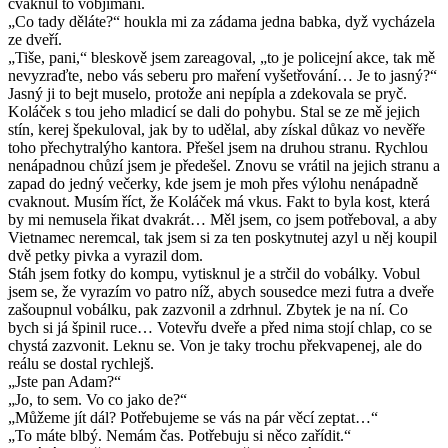
cvaknul to vobjímání.
„Co tady děláte?“ houkla mi za zádama jedna babka, dyž vycházela
ze dveří.
„Tiše, pani,“ bleskově jsem zareagoval, „to je policejní akce, tak mě
nevyzraďte, nebo vás seberu pro maření vyšetřování… Je to jasný?“
Jasný ji to bejt muselo, protože ani nepípla a zdekovala se pryč.
Koláček s tou jeho mladicí se dali do pohybu. Stal se ze mě jejich
stín, kerej špekuloval, jak by to udělal, aby získal důkaz vo nevěře
toho přechytralýho kantora. Přešel jsem na druhou stranu. Rychlou
nenápadnou chůzí jsem je předešel. Znovu se vrátil na jejich stranu a
zapad do jedný večerky, kde jsem je moh přes výlohu nenápadně
cvaknout. Musím říct, že Koláček má vkus. Fakt to byla kost, která
by mi nemusela řikat dvakrát… Měl jsem, co jsem potřeboval, a aby
Vietnamec neremcal, tak jsem si za ten poskytnutej azyl u něj koupil
dvě petky pivka a vyrazil dom.
Stáh jsem fotky do kompu, vytisknul je a strčil do vobálky. Vobul
jsem se, že vyrazím vo patro níž, abych sousedce mezi futra a dveře
zašoupnul vobálku, pak zazvonil a zdrhnul. Zbytek je na ní. Co
bych si já špinil ruce… Votevřu dveře a před nima stojí chlap, co se
chystá zazvonit. Leknu se. Von je taky trochu překvapenej, ale do
reálu se dostal rychlejš.
„Jste pan Adam?“
„Jo, to sem. Vo co jako de?“
„Můžeme jít dál? Potřebujeme se vás na pár věcí zeptat…“
„To máte blbý. Nemám čas. Potřebuju si něco zařídit.“