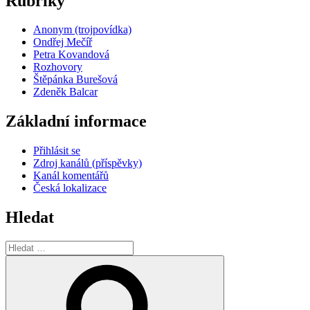
Rubriky
Anonym (trojpovídka)
Ondřej Mečíř
Petra Kovandová
Rozhovory
Štěpánka Burešová
Zdeněk Balcar
Základní informace
Přihlásit se
Zdroj kanálů (příspěvky)
Kanál komentářů
Česká lokalizace
Hledat
Hledat:
Hledání