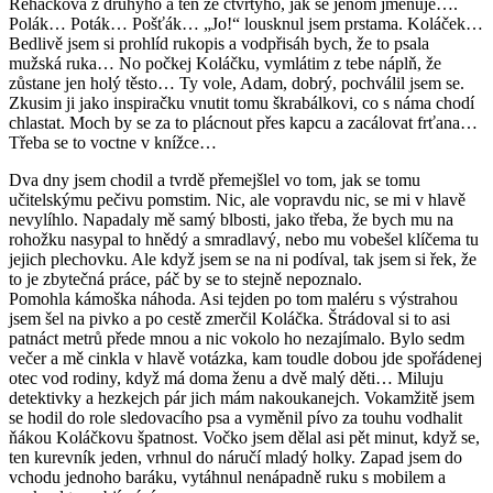
Řeháčková z druhýho a ten ze čtvrtýho, jak se jenom jmenuje….
Polák… Poták… Pošťák… „Jo!“ lousknul jsem prstama. Koláček…
Bedlivě jsem si prohlíd rukopis a vodpřisáh bych, že to psala
mužská ruka… No počkej Koláčku, vymlátim z tebe náplň, že
zůstane jen holý těsto… Ty vole, Adam, dobrý, pochválil jsem se.
Zkusim ji jako inspiračku vnutit tomu škrabálkovi, co s náma chodí
chlastat. Moch by se za to plácnout přes kapcu a zacálovat frťana…
Třeba se to voctne v knížce…
Dva dny jsem chodil a tvrdě přemejšlel vo tom, jak se tomu
učitelskýmu pečivu pomstim. Nic, ale vopravdu nic, se mi v hlavě
nevylíhlo. Napadaly mě samý blbosti, jako třeba, že bych mu na
rohožku nasypal to hnědý a smradlavý, nebo mu vobešel klíčema tu
jejich plechovku. Ale když jsem se na ni podíval, tak jsem si řek, že
to je zbytečná práce, páč by se to stejně nepoznalo.
Pomohla kámoška náhoda. Asi tejden po tom maléru s výstrahou
jsem šel na pivko a po cestě zmerčil Koláčka. Štrádoval si to asi
patnáct metrů přede mnou a nic vokolo ho nezajímalo. Bylo sedm
večer a mě cinkla v hlavě votázka, kam toudle dobou jde spořádenej
otec vod rodiny, když má doma ženu a dvě malý děti… Miluju
detektivky a hezkejch pár jich mám nakoukanejch. Vokamžitě jsem
se hodil do role sledovacího psa a vyměnil pívo za touhu vodhalit
ňákou Koláčkovu špatnost. Vočko jsem dělal asi pět minut, když se,
ten kurevník jeden, vrhnul do náručí mladý holky. Zapad jsem do
vchodu jednoho baráku, vytáhnul nenápadně ruku s mobilem a