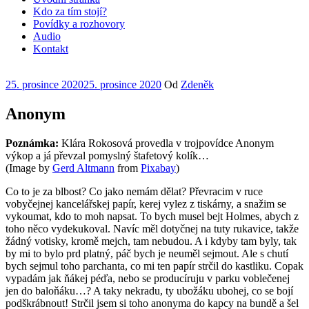
Kdo za tím stojí?
Povídky a rozhovory
Audio
Kontakt
Publikováno
25. prosince 2020
25. prosince 2020
Od
Zdeněk
Anonym
Poznámka:
Klára Rokosová provedla v trojpovídce Anonym
výkop a já převzal pomyslný štafetový kolík…
(Image by
Gerd Altmann
from
Pixabay
)
Co to je za blbost? Co jako nemám dělat? Převracim v ruce
vobyčejnej kancelářskej papír, kerej vylez z tiskárny, a snažim se
vykoumat, kdo to moh napsat. To bych musel bejt Holmes, abych z
toho něco vydekukoval. Navíc měl dotyčnej na tuty rukavice, takže
žádný votisky, kromě mejch, tam nebudou. A i kdyby tam byly, tak
by mi to bylo prd platný, páč bych je neuměl sejmout. Ale s chutí
bych sejmul toho parchanta, co mi ten papír strčil do kastliku. Copak
vypadám jak ňákej péďa, nebo se producíruju v parku voblečenej
jen do baloňáku…? A taky nekradu, ty ubožáku ubohej, co se bojí
podškrábnout! Strčil jsem si toho anonyma do kapcy na bundě a šel