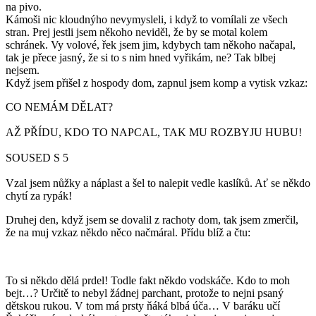
na pivo.
Kámoši nic kloudnýho nevymysleli, i když to vomílali ze všech
stran. Prej jestli jsem někoho neviděl, že by se motal kolem
schránek. Vy volové, řek jsem jim, kdybych tam někoho načapal,
tak je přece jasný, že si to s nim hned vyřikám, ne? Tak blbej
nejsem.
Když jsem přišel z hospody dom, zapnul jsem komp a vytisk vzkaz:
CO NEMÁM DĚLAT?
AŽ PŘÍDU, KDO TO NAPCAL, TAK MU ROZBYJU HUBU!
SOUSED S 5
Vzal jsem nůžky a náplast a šel to nalepit vedle kaslíků. Ať se někdo
chytí za rypák!
Druhej den, když jsem se dovalil z rachoty dom, tak jsem zmerčil,
že na muj vzkaz někdo něco načmáral. Přídu blíž a čtu:
To si někdo dělá prdel! Todle fakt někdo vodskáče. Kdo to moh
bejt…? Určitě to nebyl žádnej parchant, protože to nejni psaný
dětskou rukou. V tom má prsty ňáká blbá úča… V baráku učí