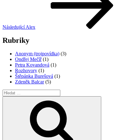
Následující
Alex
Rubriky
Anonym (trojpovídka)
(3)
Ondřej Mečíř
(1)
Petra Kovandová
(1)
Rozhovory
(1)
Štěpánka Burešová
(1)
Zdeněk Balcar
(5)
Hledat:
Hledání