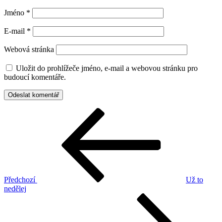
Jméno
*
E-mail
*
Webová stránka
Uložit do prohlížeče jméno, e-mail a webovou stránku pro
budoucí komentáře.
Navigace
Předchozí
příspěvek
pro
příspěvek
Předchozí
Už to
nedělej
Následující
příspěvek