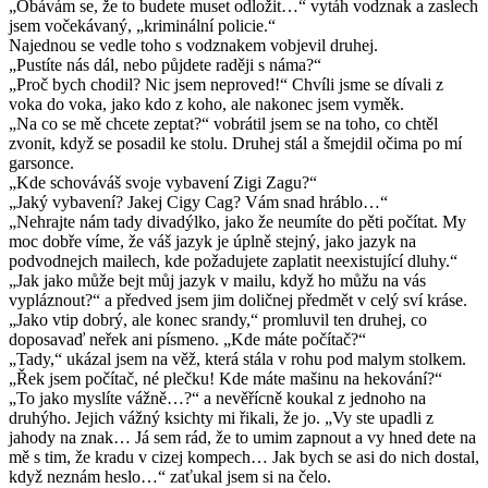
„Obávám se, že to budete muset odložit…“ vytáh vodznak a zaslech
jsem vočekávaný, „kriminální policie.“
Najednou se vedle toho s vodznakem vobjevil druhej.
„Pustíte nás dál, nebo půjdete raději s náma?“
„Proč bych chodil? Nic jsem neproved!“ Chvíli jsme se dívali z
voka do voka, jako kdo z koho, ale nakonec jsem vyměk.
„Na co se mě chcete zeptat?“ vobrátil jsem se na toho, co chtěl
zvonit, když se posadil ke stolu. Druhej stál a šmejdil očima po mí
garsonce.
„Kde schováváš svoje vybavení Zigi Zagu?“
„Jaký vybavení? Jakej Cigy Cag? Vám snad hráblo…“
„Nehrajte nám tady divadýlko, jako že neumíte do pěti počítat. My
moc dobře víme, že váš jazyk je úplně stejný, jako jazyk na
podvodnejch mailech, kde požadujete zaplatit neexistující dluhy.“
„Jak jako může bejt můj jazyk v mailu, když ho můžu na vás
vypláznout?“ a předved jsem jim doličnej předmět v celý sví kráse.
„Jako vtip dobrý, ale konec srandy,“ promluvil ten druhej, co
doposavaď neřek ani písmeno. „Kde máte počítač?“
„Tady,“ ukázal jsem na věž, která stála v rohu pod malym stolkem.
„Řek jsem počítač, né plečku! Kde máte mašinu na hekování?“
„To jako myslíte vážně…?“ a nevěřícně koukal z jednoho na
druhýho. Jejich vážný ksichty mi řikali, že jo. „Vy ste upadli z
jahody na znak… Já sem rád, že to umim zapnout a vy hned dete na
mě s tim, že kradu v cizej kompech… Jak bych se asi do nich dostal,
když neznám heslo…“ zaťukal jsem si na čelo.