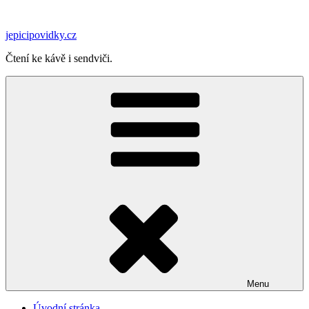
Přejít
k
jepicipovidky.cz
obsahu
webu
Čtení ke kávě i sendviči.
Menu
Úvodní stránka